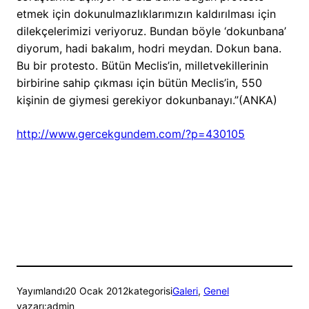
etmek için dokunulmazlıklarımızın kaldırılması için
dilekçelerimizi veriyoruz. Bundan böyle ‘dokunbana’
diyorum, hadi bakalım, hodri meydan. Dokun bana.
Bu bir protesto. Bütün Meclis’in, milletvekillerinin
birbirine sahip çıkması için bütün Meclis’in, 550
kişinin de giymesi gerekiyor dokunbanayı.”(ANKA)
http://www.gercekgundem.com/?p=430105
Yayımlandı
20 Ocak 2012
kategorisi
Galeri
, 
Genel
yazarı:
admin