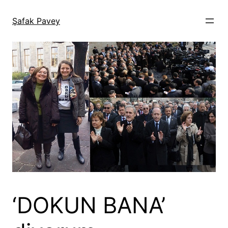
İçeriğe
geç
Şafak Pavey
‘DOKUN BANA’