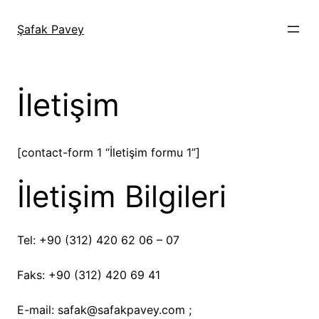
İçeriğe
geç
Şafak Pavey
İletişim
[contact-form 1 “İletişim formu 1”]
İletişim Bilgileri
Tel: +90 (312) 420 62 06 – 07
Faks: +90 (312) 420 69 41
E-mail: safak@safakpavey.com ;