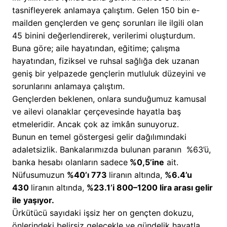
tasnifleyerek anlamaya çalıştım. Gelen 150 bin e-
mailden gençlerden ve genç sorunları ile ilgili olan
45 binini değerlendirerek, verilerimi oluşturdum.
Buna göre; aile hayatından, eğitime; çalışma
hayatından, fiziksel ve ruhsal sağlığa dek uzanan
geniş bir yelpazede gençlerin mutluluk düzeyini ve
sorunlarını anlamaya çalıştım.
Gençlerden beklenen, onlara sunduğumuz kamusal
ve ailevi olanaklar çerçevesinde hayatla baş
etmeleridir. Ancak çok az imkân sunuyoruz.
Bunun en temel göstergesi gelir dağılımındaki
adaletsizlik. Bankalarımızda bulunan paranın %63’ü,
banka hesabı olanların sadece
%0,5’ine
ait.
Nüfusumuzun
%40’ı 773
liranın altında,
%6.4’u
430
liranın altında,
%23.1’i 800–1200 lira arası gelir
ile yaşıyor.
Ürkütücü sayıdaki işsiz her on gençten dokuzu,
önlerindeki belirsiz gelecekle ve gündelik hayatla