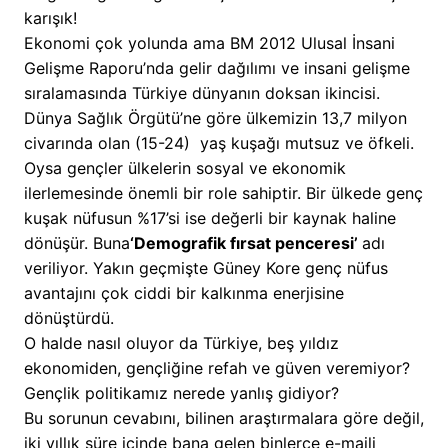
karışık!
Ekonomi çok yolunda ama BM 2012 Ulusal İnsani
Gelişme Raporu’nda gelir dağılımı ve insani gelişme
sıralamasında Türkiye dünyanın doksan ikincisi.
Dünya Sağlık Örgütü’ne göre ülkemizin 13,7 milyon
civarında olan (15-24) yaş kuşağı mutsuz ve öfkeli.
Oysa gençler ülkelerin sosyal ve ekonomik
ilerlemesinde önemli bir role sahiptir. Bir ülkede genç
kuşak nüfusun %17’si ise değerli bir kaynak haline
dönüşür. Buna
‘Demografik fırsat penceresi’
adı
veriliyor. Yakın geçmişte Güney Kore genç nüfus
avantajını çok ciddi bir kalkınma enerjisine
dönüştürdü.
O halde nasıl oluyor da Türkiye, beş yıldız
ekonomiden, gençliğine refah ve güven veremiyor?
Gençlik politikamız nerede yanlış gidiyor?
Bu sorunun cevabını, bilinen araştırmalara göre değil,
iki yıllık süre içinde bana gelen binlerce e-maili