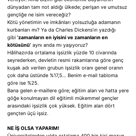
dünyadan tam not aldığı ülkede; perişan ve umutsuz
gençliğe ne isim vereceğiz?
Kötü yönetimin ve imkânları yolsuzluğa adamanın
kurbanları mı? Ya da Charles Dickens’ın yazdığı
gibi
‘zamanların en iyisini ve zamanların en
kötüsünü’
aynı anda mı yaşıyoruz?
Hâlihazırda ortalama işsizlik yüzde 10 civarında
seyrederken, devletin resmi rakamlarına göre genç
kuşak adı verilen grubun işsizlik oranı genel oranın
çok daha üstünde %17,5… Benim e-mail tabloma
göre ise %25.
Bana gelen e-maillere göre; eğitim alan ve hatta yere
göğe konulmayan dil eğitimli mükemmel gençler
arasındaki işsizlik çok yüksek. Eğitim alan dört
gençten üçü işsiz.
NE İŞ OLSA YAPARIM!
Üniversitelerden yılda ortalama 400 bin kişi mezun