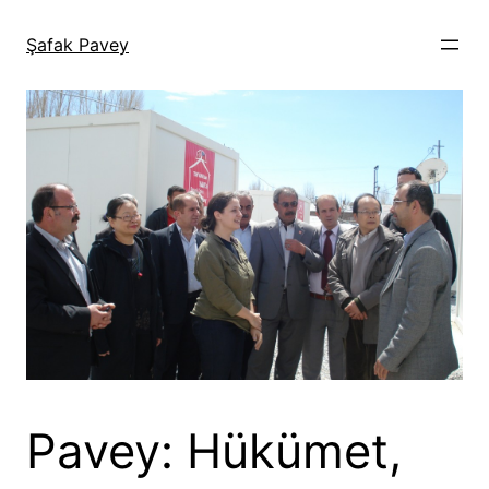
İçeriğe
geç
Şafak Pavey
Pavey: Hükümet,