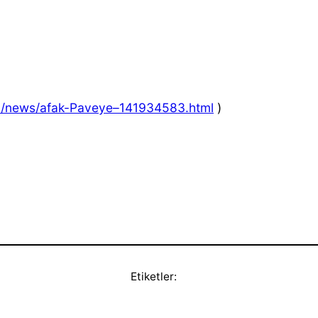
h/news/afak-Paveye–141934583.html
)
Etiketler: