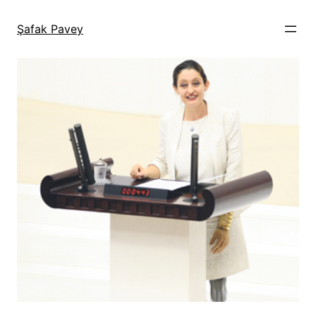
İçeriğe
geç
Şafak Pavey